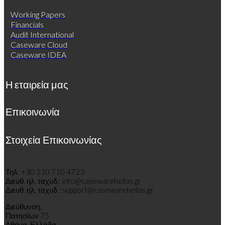
Working Papers
Financials
Audit International
Caseware Cloud
Caseware IDEA
Η εταιρεία μας
Επικοινωνία
Στοιχεία Επικοινωνίας
Τηλ: +30 210 710 4723
Διευθ
.
η
λ
.
τ
α
χυδ
.
: info@casewarehellas.gr
Διευθ
.
η
λ
.
τ
α
χυδ
.
: support@casewarehellas.gr
Διεύθυνση:
Πατησίων 75
Αθήνα, Ελλάδα