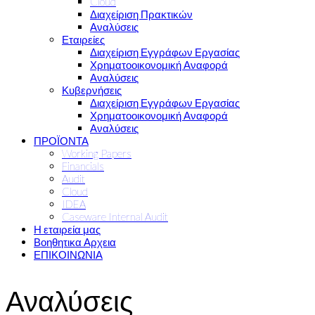
Cloud
Διαχείριση Πρακτικών
Αναλύσεις
Εταιρείες
Διαχείριση Εγγράφων Εργασίας
Χρηματοοικονομική Αναφορά
Αναλύσεις
Κυβερνήσεις
Διαχείριση Εγγράφων Εργασίας
Χρηματοοικονομική Αναφορά
Αναλύσεις
ΠΡΟΪΟΝΤΑ
Working Papers
Financials
Audit
Cloud
IDEA
Caseware Internal Audit
Η εταιρεία μας
Βοηθητικα Αρχεια
ΕΠΙΚΟΙΝΩΝΙΑ
Αναλύσεις