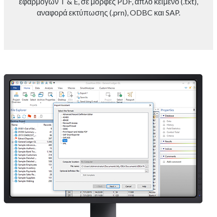
εφαρμογών T & E, σε μορφές PDF, απλό κείμενο (.txt),
αναφορά εκτύπωσης (.prn), ODBC και SAP.