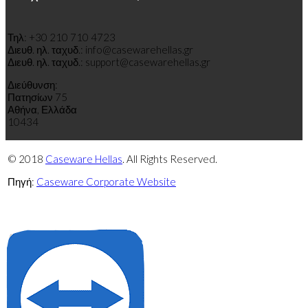
Τηλ: +30 210 710 4723
Διευθ
.
η
λ
.
τ
α
χυδ
.
: info@casewarehellas.gr
Διευθ
.
η
λ
.
τ
α
χυδ
.
: support@casewarehellas.gr
Διεύθυνση:
Πατησίων 75
Αθήνα, Ελλάδα
10434
© 2018
Caseware Hellas
. All Rights Reserved.
Πηγή:
Caseware Corporate Website
Πολιτική
Πολιτική
απορρήτου
cookies