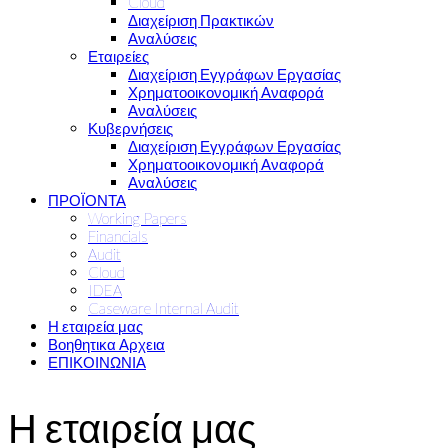
Cloud
Διαχείριση Πρακτικών
Αναλύσεις
Εταιρείες
Διαχείριση Εγγράφων Εργασίας
Χρηματοοικονομική Αναφορά
Αναλύσεις
Κυβερνήσεις
Διαχείριση Εγγράφων Εργασίας
Χρηματοοικονομική Αναφορά
Αναλύσεις
ΠΡΟΪΟΝΤΑ
Working Papers
Financials
Audit
Cloud
IDEA
Caseware Internal Audit
Η εταιρεία μας
Βοηθητικα Αρχεια
ΕΠΙΚΟΙΝΩΝΙΑ
Η εταιρεία μας